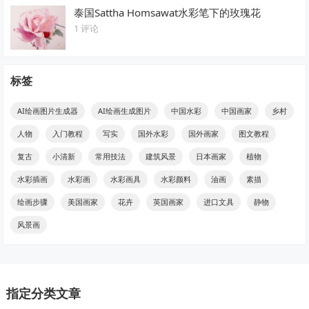
泰国Sattha Homsawat水彩笔下的玫瑰花
1 评论
标签
AI绘画图片生成器
AI绘画生成图片
中国水彩
中国画家
乡村
人物
入门教程
写实
国外水彩
国外画家
图文教程
复古
小清新
常用技法
建筑风景
日本画家
植物
水彩插画
水彩画
水彩画具
水彩颜料
油画
素描
绘画步骤
美国画家
花卉
英国画家
进口文具
静物
风景画
指定分类文章