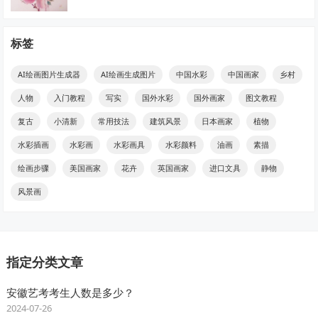
标签
AI绘画图片生成器
AI绘画生成图片
中国水彩
中国画家
乡村
人物
入门教程
写实
国外水彩
国外画家
图文教程
复古
小清新
常用技法
建筑风景
日本画家
植物
水彩插画
水彩画
水彩画具
水彩颜料
油画
素描
绘画步骤
美国画家
花卉
英国画家
进口文具
静物
风景画
指定分类文章
安徽艺考考生人数是多少？
2024-07-26