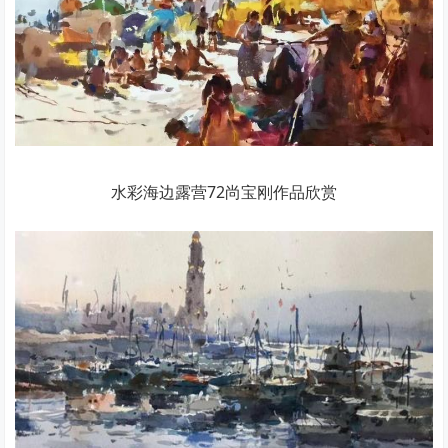
水彩海边露营72尚宝刚作品欣赏