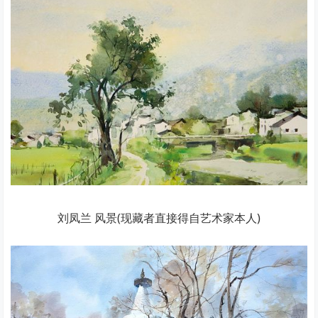
刘凤兰 风景(现藏者直接得自艺术家本人)