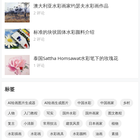
澳大利亚水彩画家约瑟夫水彩画作品
2 评论
标准的块状固体水彩颜料介绍
2 评论
泰国Sattha Homsawat水彩笔下的玫瑰花
1 评论
标签
AI绘画图片生成器
AI绘画生成图片
中国水彩
中国画家
乡村
人物
入门教程
写实
国外水彩
国外画家
图文教程
复古
小清新
常用技法
建筑风景
日本画家
植物
水彩插画
水彩画
水彩画具
水彩颜料
油画
素描