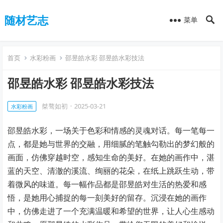
随材艺志
菜单
首页
水彩粉画
邵昱皓水彩 邵昱皓水彩技法
邵昱皓水彩 邵昱皓水彩技法
桀骜如初
·
2025-03-21
水彩粉画
邵昱皓水彩，一场关于色彩和情感的灵魂对话。每一笔每一
点，都是她与世界的交融，用细腻的笔触勾勒出的梦幻般的
画面，仿佛穿越时空，感知生命的美好。在她的画作中，湛
蓝的天空、清澈的溪流、绚丽的花朵，在纸上跳跃生动，带
着微风的味道。每一幅作品都是邵昱皓对生活的热爱和感
悟，是她用心捕捉的每一刻美好的留存。沉浸在她的画作
中，仿佛走进了一个充满温暖和希望的世界，让人心生感动