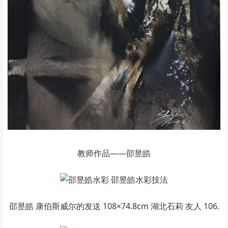
教师作品——邵昱皓
邵昱皓 康伯斯威尔的发送 108×74.8cm 湖北石莉 友人 106.