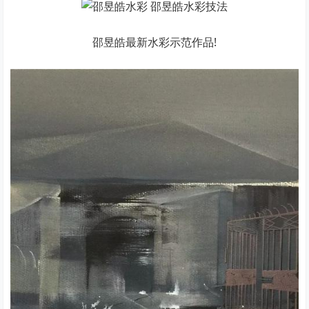
邵昱皓最新水彩示范作品!