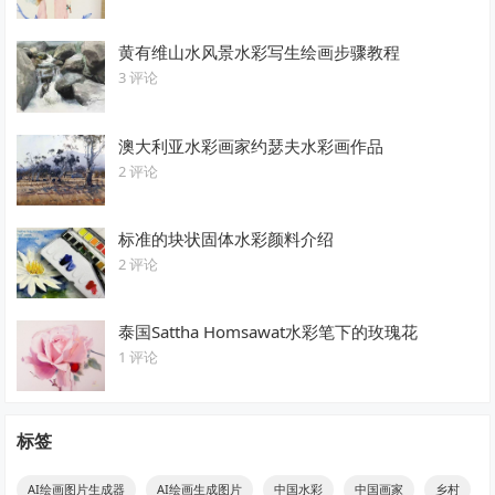
黄有维山水风景水彩写生绘画步骤教程
3 评论
澳大利亚水彩画家约瑟夫水彩画作品
2 评论
标准的块状固体水彩颜料介绍
2 评论
泰国Sattha Homsawat水彩笔下的玫瑰花
1 评论
标签
AI绘画图片生成器
AI绘画生成图片
中国水彩
中国画家
乡村