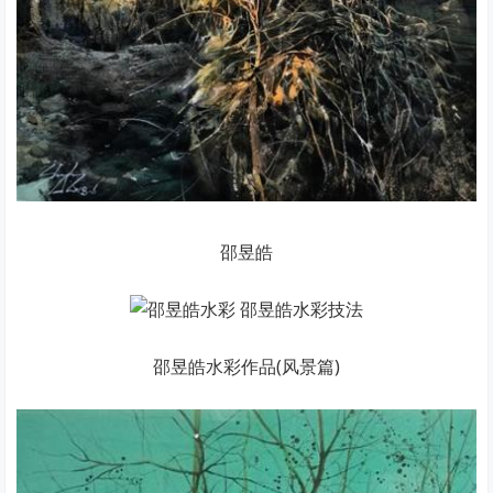
邵昱皓
邵昱皓水彩作品(风景篇)