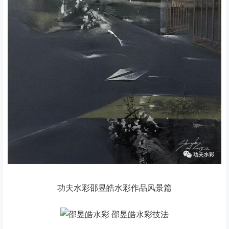
功夫水彩邵昱皓水彩作品风景篇