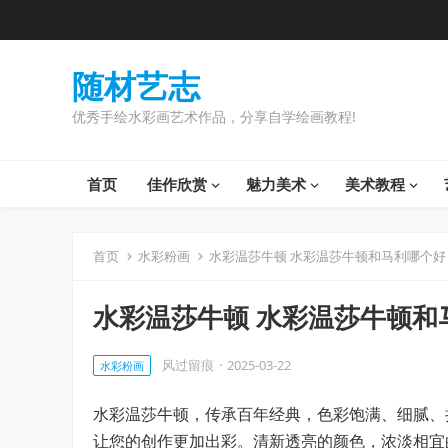
随材艺志
优秀手绘水彩画艺术作品，分享自学绘画教程!
首页
佳作欣赏
魅力美术
美术教程
首页
水彩粉画
水彩温莎牛顿 水彩温莎牛顿和马利哪个好
水彩温莎牛顿 水彩温莎牛顿和
风过留痕
·
2025-03-22
水彩粉画
水彩温莎牛顿，传承百年经典，色彩饱满、细腻、
让您的创作更加出彩。清新透亮的颜色，浓淡相宜