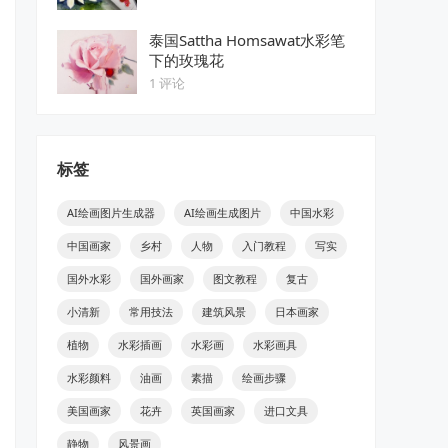
泰国Sattha Homsawat水彩笔
下的玫瑰花
1 评论
标签
AI绘画图片生成器
AI绘画生成图片
中国水彩
中国画家
乡村
人物
入门教程
写实
国外水彩
国外画家
图文教程
复古
小清新
常用技法
建筑风景
日本画家
植物
水彩插画
水彩画
水彩画具
水彩颜料
油画
素描
绘画步骤
美国画家
花卉
英国画家
进口文具
静物
风景画