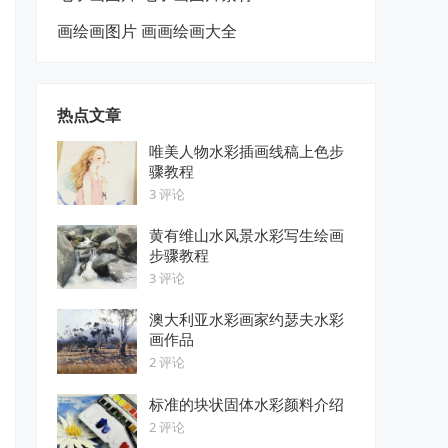
画绘画图片 画画绘画大全
热点文章
唯美人物水彩插画线稿上色步
骤教程
3 评论
黄有维山水风景水彩写生绘画
步骤教程
3 评论
澳大利亚水彩画家约瑟夫水彩
画作品
2 评论
标准的块状固体水彩颜料介绍
2 评论