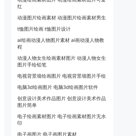
红
动漫图片绘画素材 动漫图片绘画素材男生
t恤图片绘画 t恤图片设计
ai绘画动漫人物图片素材 ai画动漫人物教
程
动漫人物女生绘画素材图片 动漫人物女生
图片手绘铅笔
电视背景墙绘画图片 电视背景墙图片手绘
电脑3d绘画图片 电脑3d绘画图片软件
创意设计美术作品图片 创意设计美术作品
图片简单
电子绘画素材图片 电子绘画素材图片无水
印
电子画图片 电子画图片素材