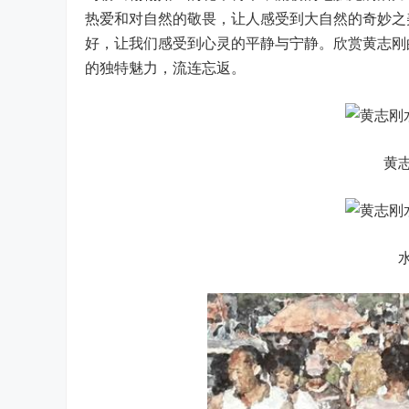
热爱和对自然的敬畏，让人感受到大自然的奇妙之
好，让我们感受到心灵的平静与宁静。欣赏黄志刚
的独特魅力，流连忘返。
黄