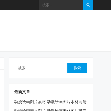
搜
索：
最新文章
动漫绘画图片素材 动漫绘画图片素材高清
动漫绘画素材图片 动漫绘画素材图片可爱