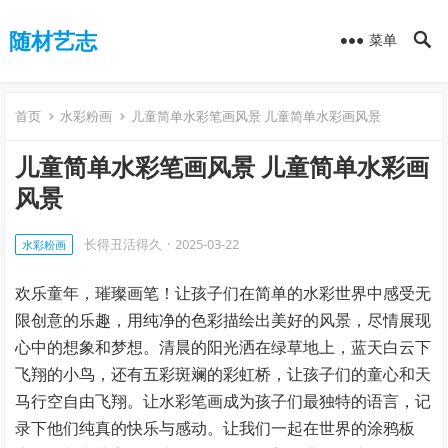
随材艺志
菜单
首页
水彩粉画
儿童简单水彩笔画风景 儿童简单水彩画风景
儿童简单水彩笔画风景 儿童简单水彩画
风景
长得丑活得久
·
2025-03-22
水彩粉画
欢乐童年，璀璨画笔！让孩子们在简单的水彩世界中感受无
限创意的乐趣，用纯净的色彩描绘出美好的风景，尽情展现
心中的想象和梦想。清晨的阳光洒在绿草地上，蓝天白云下
飞翔的小鸟，还有五彩斑斓的彩虹桥，让孩子们的童心和天
马行空自由飞翔。让水彩笔画成为孩子们最独特的语言，记
录下他们纯真的快乐与感动。让我们一起在世界的涂鸦板