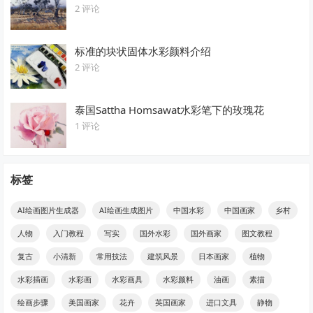
2 评论
标准的块状固体水彩颜料介绍
2 评论
泰国Sattha Homsawat水彩笔下的玫瑰花
1 评论
标签
AI绘画图片生成器
AI绘画生成图片
中国水彩
中国画家
乡村
人物
入门教程
写实
国外水彩
国外画家
图文教程
复古
小清新
常用技法
建筑风景
日本画家
植物
水彩插画
水彩画
水彩画具
水彩颜料
油画
素描
绘画步骤
美国画家
花卉
英国画家
进口文具
静物