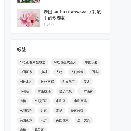
泰国Sattha Homsawat水彩笔
下的玫瑰花
1 评论
标签
AI绘画图片生成器
AI绘画生成图片
中国水彩
中国画家
乡村
人物
入门教程
写实
国外水彩
国外画家
图文教程
复古
小清新
常用技法
建筑风景
日本画家
植物
水彩插画
水彩画
水彩画具
水彩颜料
油画
素描
绘画步骤
美国画家
花卉
英国画家
进口文具
静物
风景画