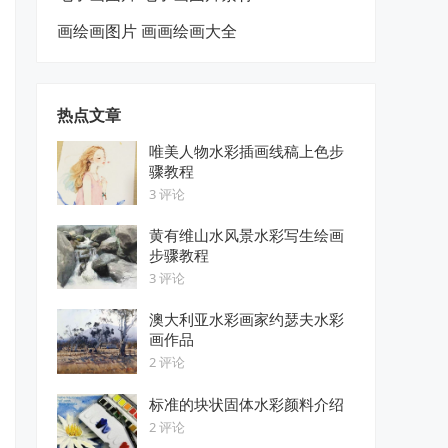
画绘画图片 画画绘画大全
热点文章
唯美人物水彩插画线稿上色步
骤教程
3 评论
黄有维山水风景水彩写生绘画
步骤教程
3 评论
澳大利亚水彩画家约瑟夫水彩
画作品
2 评论
标准的块状固体水彩颜料介绍
2 评论