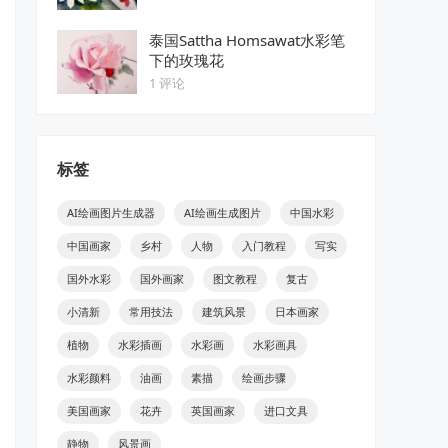
泰国Sattha Homsawat水彩笔
下的玫瑰花
1 评论
标签
AI绘画图片生成器
AI绘画生成图片
中国水彩
中国画家
乡村
人物
入门教程
写实
国外水彩
国外画家
图文教程
复古
小清新
常用技法
建筑风景
日本画家
植物
水彩插画
水彩画
水彩画具
水彩颜料
油画
素描
绘画步骤
美国画家
花卉
英国画家
进口文具
静物
风景画