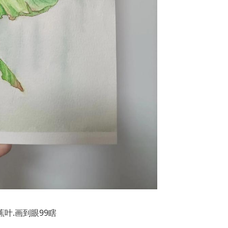
蕉叶.画到眼99瞎