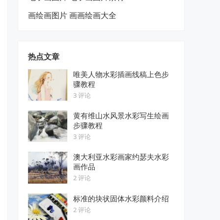
画绘画图片 画画绘画大全
热点文章
唯美人物水彩插画线稿上色步
骤教程
3 评论
黄有维山水风景水彩写生绘画
步骤教程
3 评论
澳大利亚水彩画家约瑟夫水彩
画作品
2 评论
标准的块状固体水彩颜料介绍
2 评论