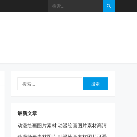
搜
索：
最新文章
动漫绘画图片素材 动漫绘画图片素材高清
动漫绘画素材图片 动漫绘画素材图片可爱