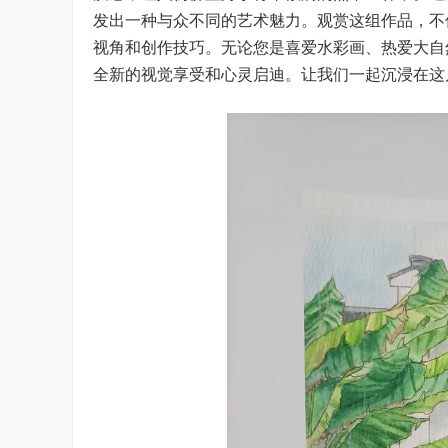
发出一种与众不同的艺术魅力。观赏这组作品，不
视角和创作技巧。无论您是喜爱水彩画、热爱大自
全新的视觉享受和心灵启迪。让我们一起沉浸在这