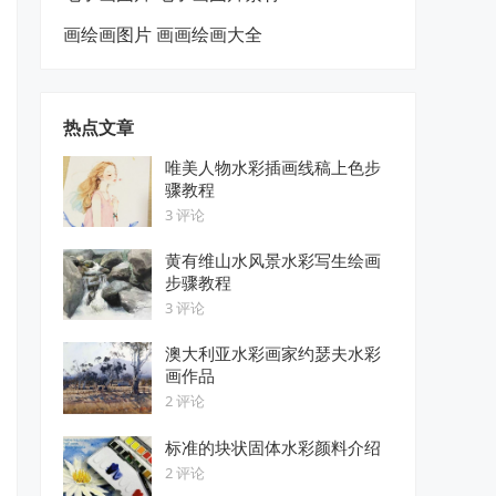
画绘画图片 画画绘画大全
热点文章
唯美人物水彩插画线稿上色步
骤教程
3 评论
黄有维山水风景水彩写生绘画
步骤教程
3 评论
澳大利亚水彩画家约瑟夫水彩
画作品
2 评论
标准的块状固体水彩颜料介绍
2 评论