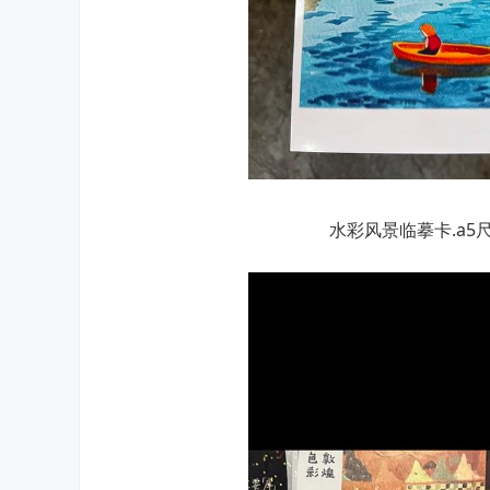
水彩风景临摹卡.a5尺