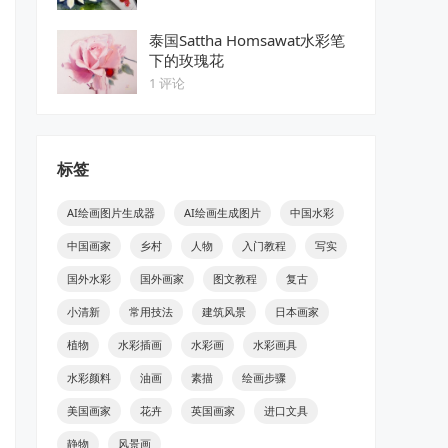
泰国Sattha Homsawat水彩笔
下的玫瑰花
1 评论
标签
AI绘画图片生成器
AI绘画生成图片
中国水彩
中国画家
乡村
人物
入门教程
写实
国外水彩
国外画家
图文教程
复古
小清新
常用技法
建筑风景
日本画家
植物
水彩插画
水彩画
水彩画具
水彩颜料
油画
素描
绘画步骤
美国画家
花卉
英国画家
进口文具
静物
风景画