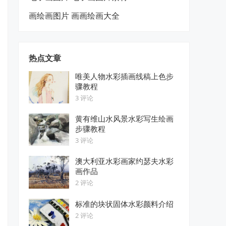
画绘画图片 画画绘画大全
热点文章
唯美人物水彩插画线稿上色步
骤教程
3 评论
黄有维山水风景水彩写生绘画
步骤教程
3 评论
澳大利亚水彩画家约瑟夫水彩
画作品
2 评论
标准的块状固体水彩颜料介绍
2 评论