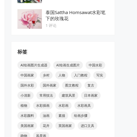
泰国Sattha Homsawat水彩笔
下的玫瑰花
1 评论
标签
AI绘画图片生成器
AI绘画生成图片
中国水彩
中国画家
乡村
人物
入门教程
写实
国外水彩
国外画家
图文教程
复古
小清新
常用技法
建筑风景
日本画家
植物
水彩插画
水彩画
水彩画具
水彩颜料
油画
素描
绘画步骤
美国画家
花卉
英国画家
进口文具
静物
风景画