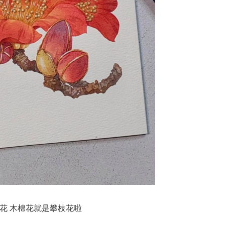
花 木棉花就是攀枝花啦