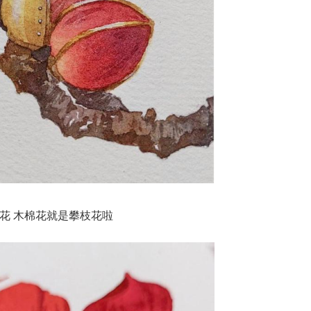
花 木棉花就是攀枝花啦