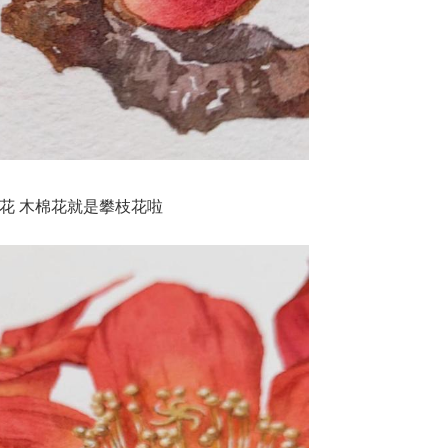
花 木棉花就是攀枝花啦