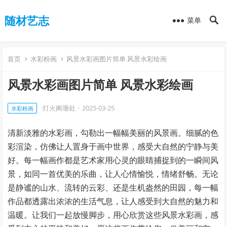
随材艺志
菜单
首页
水彩粉画
风景水彩画图片简单 风景水彩绘画
风景水彩画图片简单 风景水彩绘画
灯火阑珊处
·
2025-03-25
水彩粉画
清新淡雅的水彩画，勾勒出一幅幅美丽的风景画。细腻的色
彩渲染，仿佛让人置身于画中世界，感受大自然的宁静与美
好。每一幅画作都是艺术家用心灵的眼睛捕捉到的一瞬间风
景，如同一首优美的乐曲，让人心情愉悦，情绪舒畅。无论
是静谧的山水、流转的云彩、还是生机盎然的田园，每一幅
作品都透露出浓浓的生活气息，让人感受到大自然的魅力和
温暖。让我们一起放慢脚步，用心欣赏这些风景水彩画，感