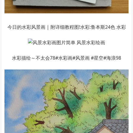
今日的水彩风景画 | 附详细教程图!水彩:鲁本斯24色 水彩
水彩描绘～不太会78#水彩画#风景画 #星空#海浪98