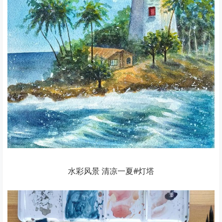
水彩风景 清凉一夏#灯塔