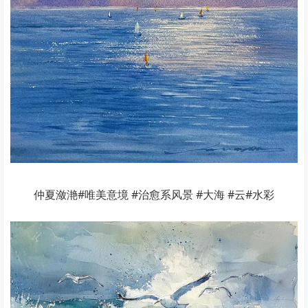
仲夏潋滟#唯美意境 #治愈系风景 #大海 #云#水彩