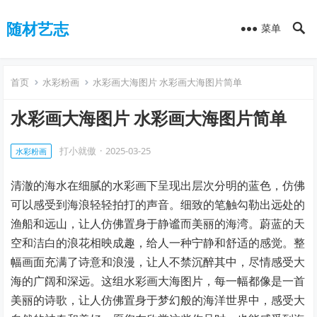
随材艺志
菜单
首页
水彩粉画
水彩画大海图片 水彩画大海图片简单
水彩画大海图片 水彩画大海图片简单
打小就傲
·
2025-03-25
水彩粉画
清澈的海水在细腻的水彩画下呈现出层次分明的蓝色，仿佛
可以感受到海浪轻轻拍打的声音。细致的笔触勾勒出远处的
渔船和远山，让人仿佛置身于静谧而美丽的海湾。蔚蓝的天
空和洁白的浪花相映成趣，给人一种宁静和舒适的感觉。整
幅画面充满了诗意和浪漫，让人不禁沉醉其中，尽情感受大
海的广阔和深远。这组水彩画大海图片，每一幅都像是一首
美丽的诗歌，让人仿佛置身于梦幻般的海洋世界中，感受大