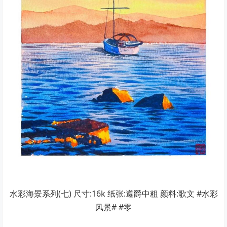
水彩海景系列(七) 尺寸:16k 纸张:遵爵中粗 颜料:歌文 #水彩
风景# #零