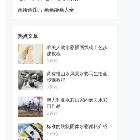
画绘画图片 画画绘画大全
热点文章
唯美人物水彩插画线稿上色步
骤教程
3 评论
黄有维山水风景水彩写生绘画
步骤教程
3 评论
澳大利亚水彩画家约瑟夫水彩
画作品
2 评论
标准的块状固体水彩颜料介绍
2 评论