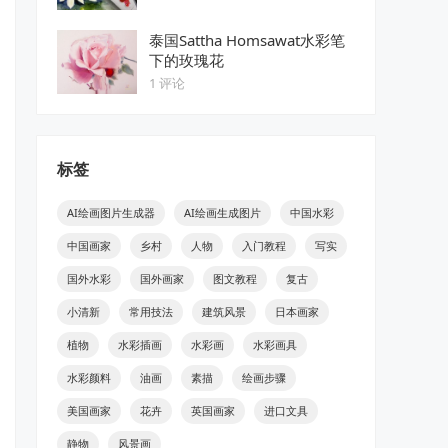
泰国Sattha Homsawat水彩笔
下的玫瑰花
1 评论
标签
AI绘画图片生成器
AI绘画生成图片
中国水彩
中国画家
乡村
人物
入门教程
写实
国外水彩
国外画家
图文教程
复古
小清新
常用技法
建筑风景
日本画家
植物
水彩插画
水彩画
水彩画具
水彩颜料
油画
素描
绘画步骤
美国画家
花卉
英国画家
进口文具
静物
风景画