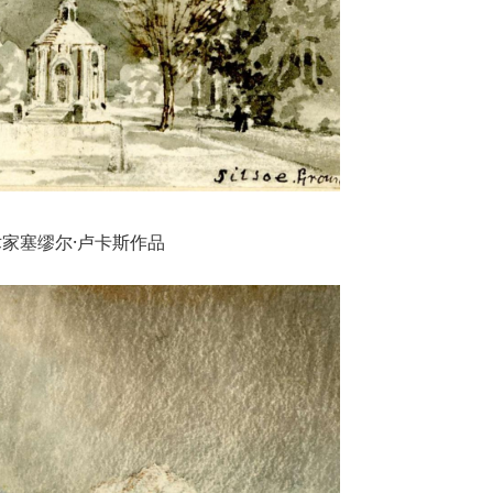
家塞缪尔·卢卡斯作品