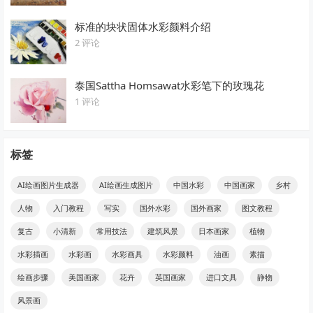
标准的块状固体水彩颜料介绍
2 评论
泰国Sattha Homsawat水彩笔下的玫瑰花
1 评论
标签
AI绘画图片生成器
AI绘画生成图片
中国水彩
中国画家
乡村
人物
入门教程
写实
国外水彩
国外画家
图文教程
复古
小清新
常用技法
建筑风景
日本画家
植物
水彩插画
水彩画
水彩画具
水彩颜料
油画
素描
绘画步骤
美国画家
花卉
英国画家
进口文具
静物
风景画