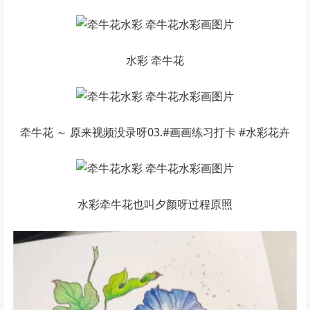
水彩 牵牛花
牵牛花 ～ 原来视频没录呀03.#画画练习打卡 #水彩花卉
水彩牵牛花也叫夕颜呀过程原照