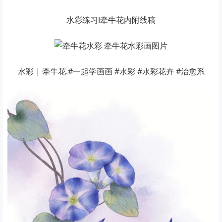
水彩练习Ⅰ牵牛花内附线稿
水彩 | 牵牛花.#一起学画画 #水彩 #水彩花卉 #治愈系