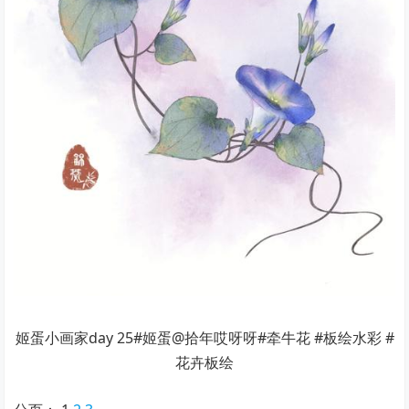
姬蛋小画家day 25#姬蛋@拾年哎呀呀#牵牛花 #板绘水彩 #
花卉板绘