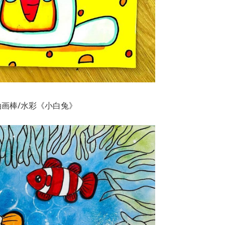
油画棒/水彩《小白兔》