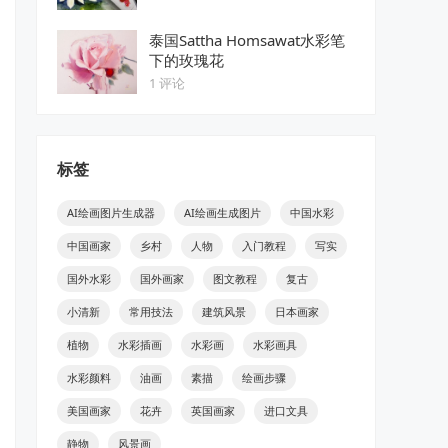
泰国Sattha Homsawat水彩笔
下的玫瑰花
1 评论
标签
AI绘画图片生成器
AI绘画生成图片
中国水彩
中国画家
乡村
人物
入门教程
写实
国外水彩
国外画家
图文教程
复古
小清新
常用技法
建筑风景
日本画家
植物
水彩插画
水彩画
水彩画具
水彩颜料
油画
素描
绘画步骤
美国画家
花卉
英国画家
进口文具
静物
风景画