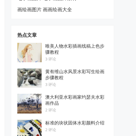
画绘画图片 画画绘画大全
热点文章
唯美人物水彩插画线稿上色步
骤教程
3 评论
黄有维山水风景水彩写生绘画
步骤教程
3 评论
澳大利亚水彩画家约瑟夫水彩
画作品
2 评论
标准的块状固体水彩颜料介绍
2 评论