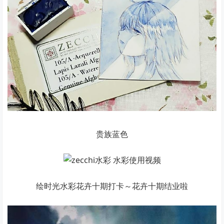
贵族蓝色
绘时光水彩花卉十期打卡～花卉十期结业啦