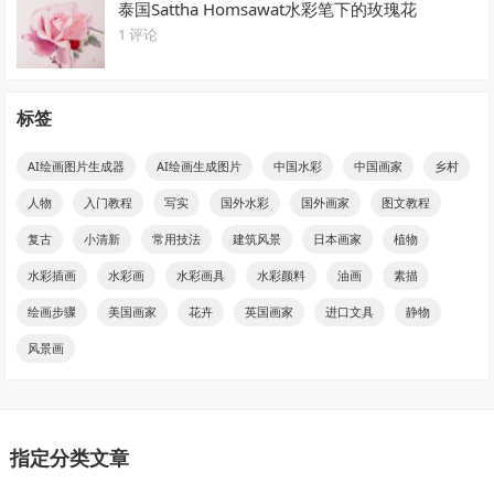
泰国Sattha Homsawat水彩笔下的玫瑰花
1 评论
标签
AI绘画图片生成器
AI绘画生成图片
中国水彩
中国画家
乡村
人物
入门教程
写实
国外水彩
国外画家
图文教程
复古
小清新
常用技法
建筑风景
日本画家
植物
水彩插画
水彩画
水彩画具
水彩颜料
油画
素描
绘画步骤
美国画家
花卉
英国画家
进口文具
静物
风景画
指定分类文章