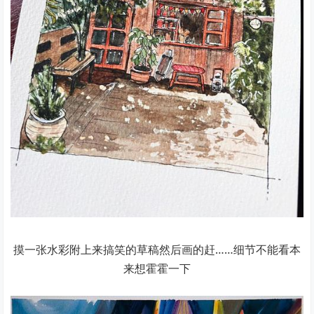
摸一张水彩附上来搞笑的草稿然后画的赶……细节不能看本
来想霍霍一下