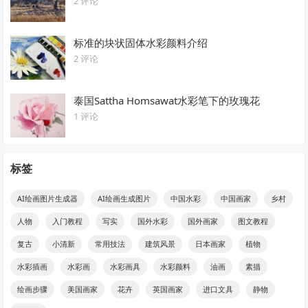
2 评论
标准的块状固体水彩颜料介绍
2 评论
泰国Sattha Homsawat水彩笔下的玫瑰花
1 评论
标签
AI绘画图片生成器
AI绘画生成图片
中国水彩
中国画家
乡村
人物
入门教程
写实
国外水彩
国外画家
图文教程
复古
小清新
常用技法
建筑风景
日本画家
植物
水彩插画
水彩画
水彩画具
水彩颜料
油画
素描
绘画步骤
美国画家
花卉
英国画家
进口文具
静物