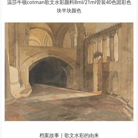
温莎牛顿cotman歌文水彩颜料8ml/21ml管装40色固彩色
块半块颜色
档案故事 | 歌文水彩的由来