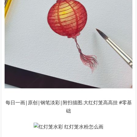
每日一画|原创|钢笔淡彩|附扫描图.大红灯笼高高挂 #零基
础