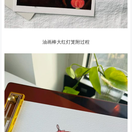
油画棒大红灯笼附过程