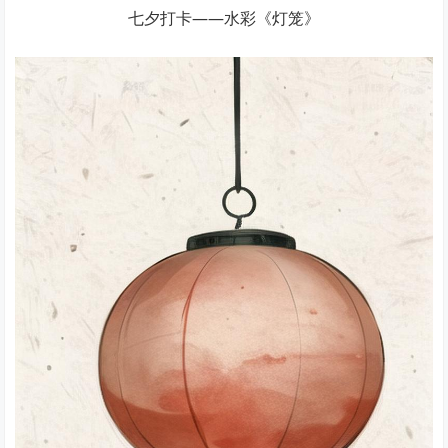
七夕打卡——水彩《灯笼》