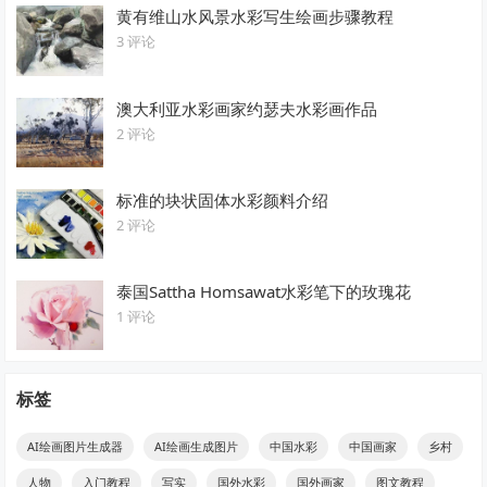
黄有维山水风景水彩写生绘画步骤教程
3 评论
澳大利亚水彩画家约瑟夫水彩画作品
2 评论
标准的块状固体水彩颜料介绍
2 评论
泰国Sattha Homsawat水彩笔下的玫瑰花
1 评论
标签
AI绘画图片生成器
AI绘画生成图片
中国水彩
中国画家
乡村
人物
入门教程
写实
国外水彩
国外画家
图文教程