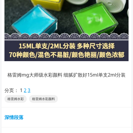
格雷姆mg大师级水彩颜料 细腻扩散好15ml单支2ml分装
分页：
1
2
3
格雷姆水彩
格雷姆水彩颜料
深情段落