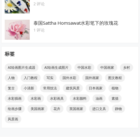
2 评论
泰国Sattha Homsawat水彩笔下的玫瑰花
1 评论
标签
AI绘画图片生成器
AI绘画生成图片
中国水彩
中国画家
乡村
人物
入门教程
写实
国外水彩
国外画家
图文教程
复古
小清新
常用技法
建筑风景
日本画家
植物
水彩插画
水彩画
水彩画具
水彩颜料
油画
素描
绘画步骤
美国画家
花卉
英国画家
进口文具
静物
风景画