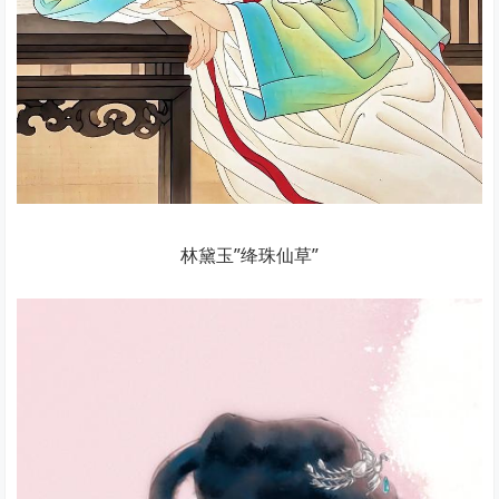
林黛玉”绛珠仙草”