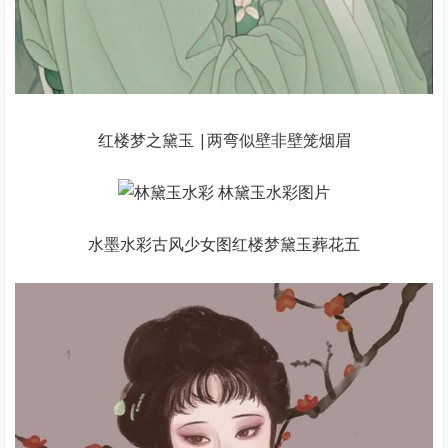
红楼梦之黛玉 |两弯似壁非壁笼烟眉
水墨水彩古风少女图红楼梦黛玉葬花五