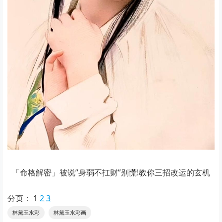
「命格解密」被说”身弱不扛财”别慌!教你三招改运的玄机
分页：
1
2
3
林黛玉水彩
林黛玉水彩画