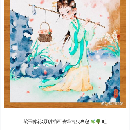
黛玉葬花:原创插画演绎古典哀愁
哇