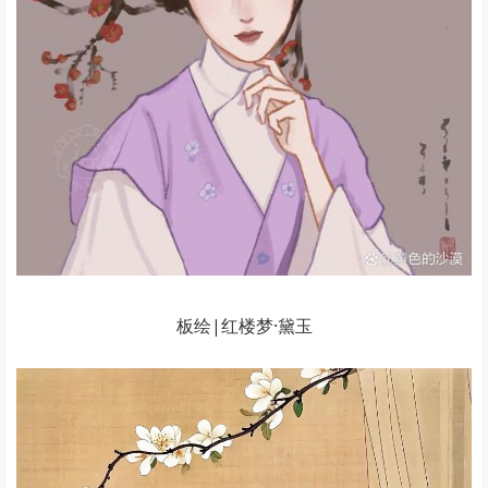
板绘|红楼梦·黛玉