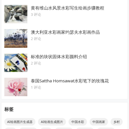
黄有维山水风景水彩写生绘画步骤教程
3 评论
澳大利亚水彩画家约瑟夫水彩画作品
2 评论
标准的块状固体水彩颜料介绍
2 评论
泰国Sattha Homsawat水彩笔下的玫瑰花
1 评论
标签
AI绘画图片生成器
AI绘画生成图片
中国水彩
中国画家
乡村