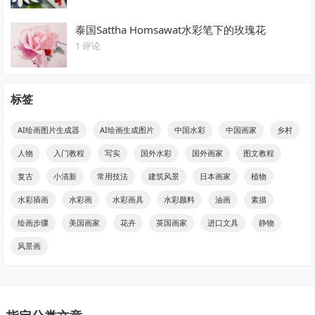
泰国Sattha Homsawat水彩笔下的玫瑰花
1 评论
标签
AI绘画图片生成器
AI绘画生成图片
中国水彩
中国画家
乡村
人物
入门教程
写实
国外水彩
国外画家
图文教程
复古
小清新
常用技法
建筑风景
日本画家
植物
水彩插画
水彩画
水彩画具
水彩颜料
油画
素描
绘画步骤
美国画家
花卉
英国画家
进口文具
静物
风景画