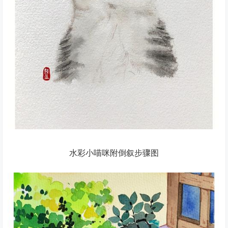
水彩小喵咪附倒叙步骤图