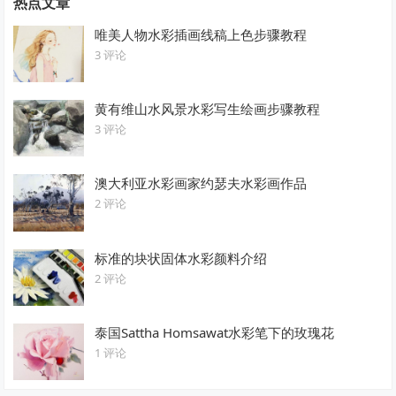
热点文章
唯美人物水彩插画线稿上色步骤教程
3 评论
黄有维山水风景水彩写生绘画步骤教程
3 评论
澳大利亚水彩画家约瑟夫水彩画作品
2 评论
标准的块状固体水彩颜料介绍
2 评论
泰国Sattha Homsawat水彩笔下的玫瑰花
1 评论