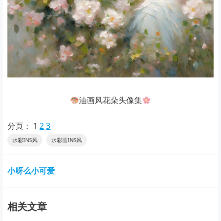
油画风花朵头像集
分页：
1
2
3
水彩INS风
水彩画INS风
小呀么小可爱
相关文章