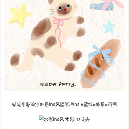
蜡笔水彩涂涂韩系ins风壁纸.#ins #壁纸#韩系#画画