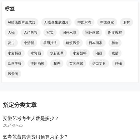
标签
AI绘画图片生成器
AI绘画生成图片
中国水彩
中国画家
乡村
人物
入门教程
写实
国外水彩
国外画家
图文教程
复古
小清新
常用技法
建筑风景
日本画家
植物
水彩插画
水彩画
水彩画具
水彩颜料
油画
素描
绘画步骤
美国画家
花卉
英国画家
进口文具
静物
风景画
指定分类文章
安徽艺考考生人数是多少？
2024-07-26
艺考芭蕾集训费用预算为多少？