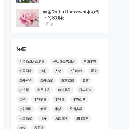
泰国Sattha Homsawat水彩笔
下的玫瑰花
1 评论
标签
AI绘画图片生成器
AI绘画生成图片
中国水彩
中国画家
乡村
人物
入门教程
写实
国外水彩
国外画家
图文教程
复古
小清新
常用技法
建筑风景
日本画家
植物
水彩插画
水彩画
水彩画具
水彩颜料
油画
素描
绘画步骤
美国画家
花卉
英国画家
进口文具
静物
风景画