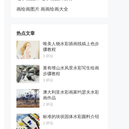
画绘画图片 画画绘画大全
热点文章
唯美人物水彩插画线稿上色步
骤教程
3 评论
黄有维山水风景水彩写生绘画
步骤教程
3 评论
澳大利亚水彩画家约瑟夫水彩
画作品
2 评论
标准的块状固体水彩颜料介绍
2 评论