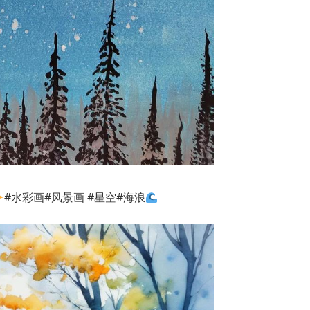
#水彩画#风景画 #星空#海浪