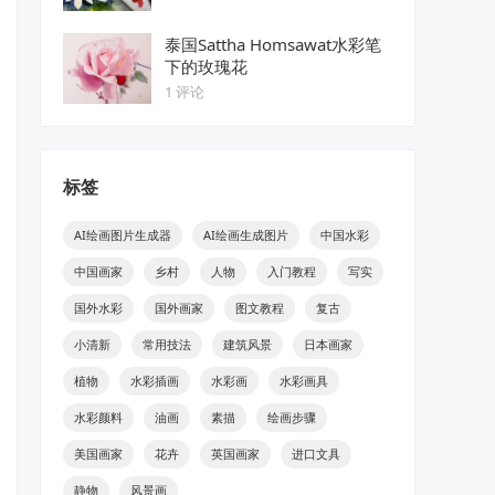
泰国Sattha Homsawat水彩笔
下的玫瑰花
1 评论
标签
AI绘画图片生成器
AI绘画生成图片
中国水彩
中国画家
乡村
人物
入门教程
写实
国外水彩
国外画家
图文教程
复古
小清新
常用技法
建筑风景
日本画家
植物
水彩插画
水彩画
水彩画具
水彩颜料
油画
素描
绘画步骤
美国画家
花卉
英国画家
进口文具
静物
风景画