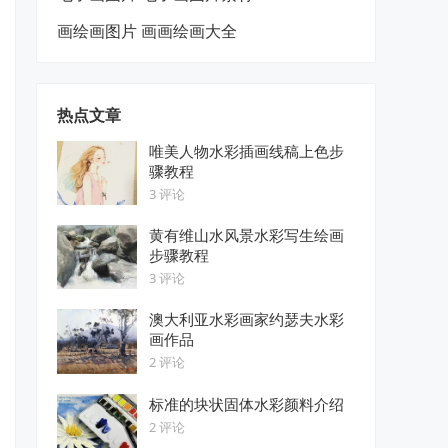
画绘画图片 画画绘画大全
热点文章
唯美人物水彩插画线稿上色步
骤教程
3 评论
黄有维山水风景水彩写生绘画
步骤教程
3 评论
澳大利亚水彩画家约瑟夫水彩
画作品
2 评论
标准的块状固体水彩颜料介绍
2 评论