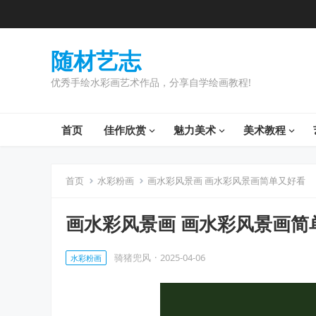
随材艺志
优秀手绘水彩画艺术作品，分享自学绘画教程!
首页
佳作欣赏
魅力美术
美术教程
首页
水彩粉画
画水彩风景画 画水彩风景画简单又好看
画水彩风景画 画水彩风景画简
骑猪兜风
·
2025-04-06
水彩粉画