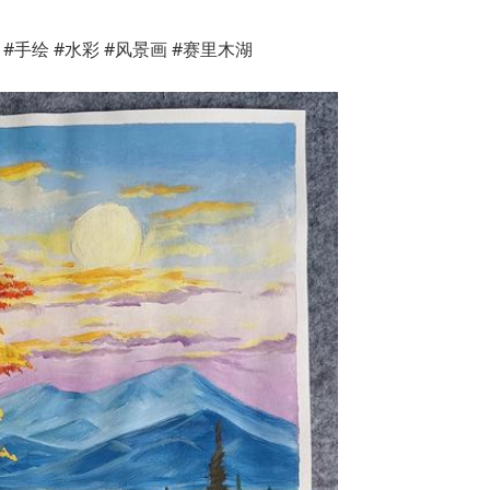
#手绘 #水彩 #风景画 #赛里木湖