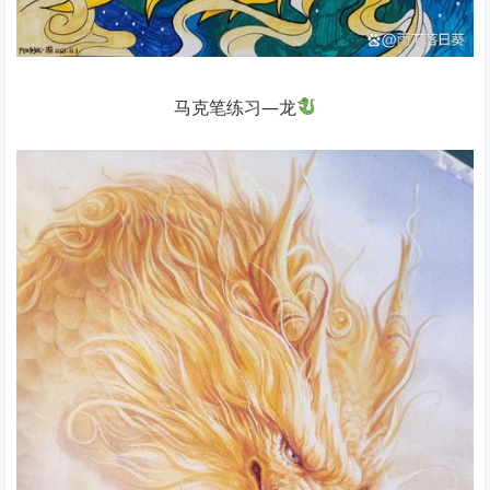
马克笔练习—龙