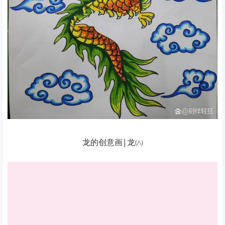
龙的创意画|龙㈧