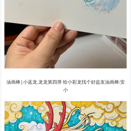
油画棒|小蓝龙.龙龙第四弹 给小彩龙找个好盆友油画棒:安
小