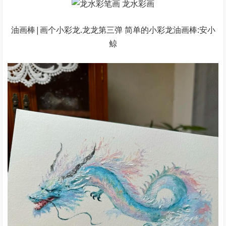
油画棒|画个小彩龙.龙龙第三弹 简单的小彩龙油画棒:安小
鲸