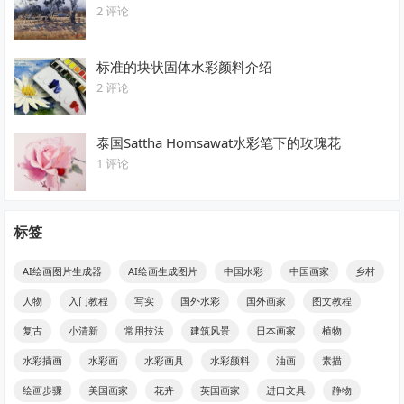
2 评论
标准的块状固体水彩颜料介绍
2 评论
泰国Sattha Homsawat水彩笔下的玫瑰花
1 评论
标签
AI绘画图片生成器
AI绘画生成图片
中国水彩
中国画家
乡村
人物
入门教程
写实
国外水彩
国外画家
图文教程
复古
小清新
常用技法
建筑风景
日本画家
植物
水彩插画
水彩画
水彩画具
水彩颜料
油画
素描
绘画步骤
美国画家
花卉
英国画家
进口文具
静物