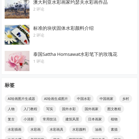
澳大利亚水彩画家约瑟夫水彩画作品
2 评论
标准的块状固体水彩颜料介绍
2 评论
泰国Sattha Homsawat水彩笔下的玫瑰花
1 评论
标签
AI绘画图片生成器
AI绘画生成图片
中国水彩
中国画家
乡村
人物
入门教程
写实
国外水彩
国外画家
图文教程
复古
小清新
常用技法
建筑风景
日本画家
植物
水彩插画
水彩画
水彩画具
水彩颜料
油画
素描