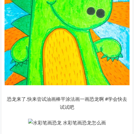
恐龙来了.快来尝试油画棒平涂法画一画恐龙啊 #学会快去
试试吧