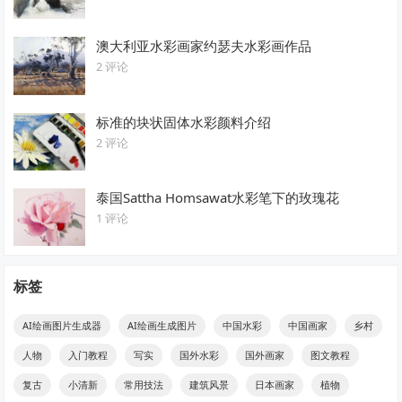
澳大利亚水彩画家约瑟夫水彩画作品
2 评论
标准的块状固体水彩颜料介绍
2 评论
泰国Sattha Homsawat水彩笔下的玫瑰花
1 评论
标签
AI绘画图片生成器
AI绘画生成图片
中国水彩
中国画家
乡村
人物
入门教程
写实
国外水彩
国外画家
图文教程
复古
小清新
常用技法
建筑风景
日本画家
植物