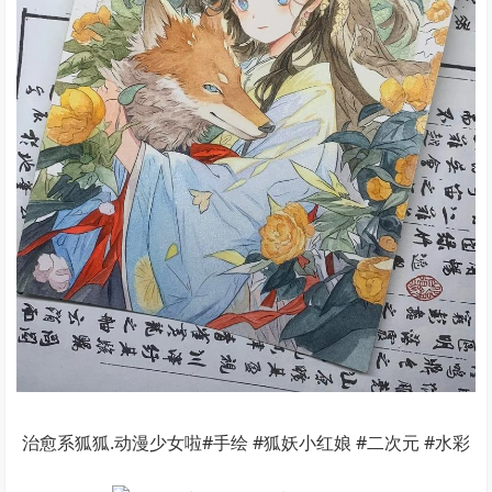
治愈系狐狐.动漫少女啦#手绘 #狐妖小红娘 #二次元 #水彩