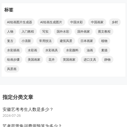
标签
AI绘画图片生成器
AI绘画生成图片
中国水彩
中国画家
乡村
人物
入门教程
写实
国外水彩
国外画家
图文教程
复古
小清新
常用技法
建筑风景
日本画家
植物
水彩插画
水彩画
水彩画具
水彩颜料
油画
素描
绘画步骤
美国画家
花卉
英国画家
进口文具
静物
风景画
指定分类文章
安徽艺考考生人数是多少？
2024-07-26
艺考芭蕾集训费用预算为多少？