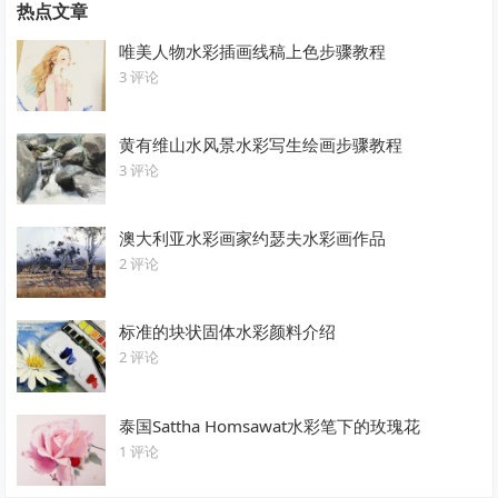
热点文章
唯美人物水彩插画线稿上色步骤教程
3 评论
黄有维山水风景水彩写生绘画步骤教程
3 评论
澳大利亚水彩画家约瑟夫水彩画作品
2 评论
标准的块状固体水彩颜料介绍
2 评论
泰国Sattha Homsawat水彩笔下的玫瑰花
1 评论