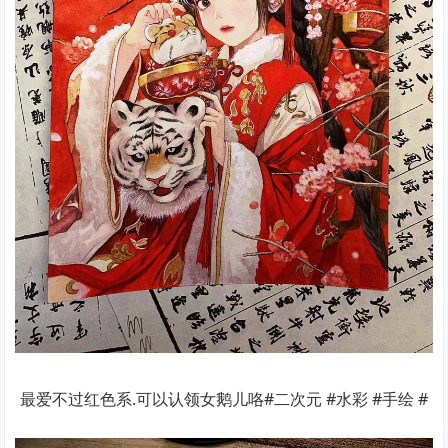
最爱不过红色系.可以认领女鹅儿咯#二次元 #水彩 #手绘 #