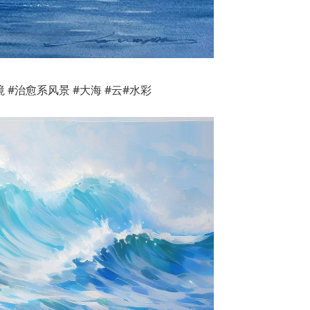
 #治愈系风景 #大海 #云#水彩