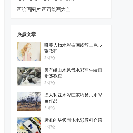
画绘画图片 画画绘画大全
热点文章
唯美人物水彩插画线稿上色步
骤教程
3 评论
黄有维山水风景水彩写生绘画
步骤教程
3 评论
澳大利亚水彩画家约瑟夫水彩
画作品
2 评论
标准的块状固体水彩颜料介绍
2 评论