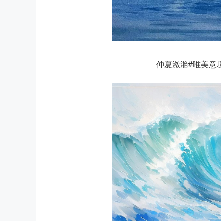
仲夏潋滟#唯美意境