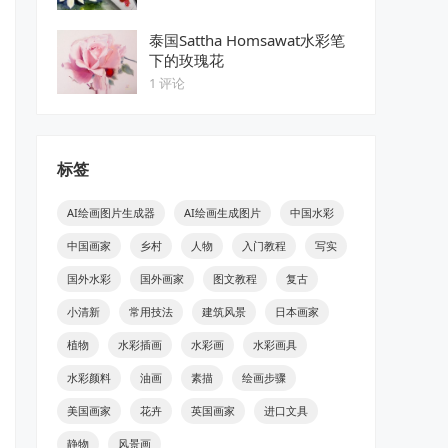
泰国Sattha Homsawat水彩笔
下的玫瑰花
1 评论
标签
AI绘画图片生成器
AI绘画生成图片
中国水彩
中国画家
乡村
人物
入门教程
写实
国外水彩
国外画家
图文教程
复古
小清新
常用技法
建筑风景
日本画家
植物
水彩插画
水彩画
水彩画具
水彩颜料
油画
素描
绘画步骤
美国画家
花卉
英国画家
进口文具
静物
风景画