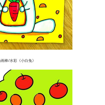
油画棒/水彩《小白兔》