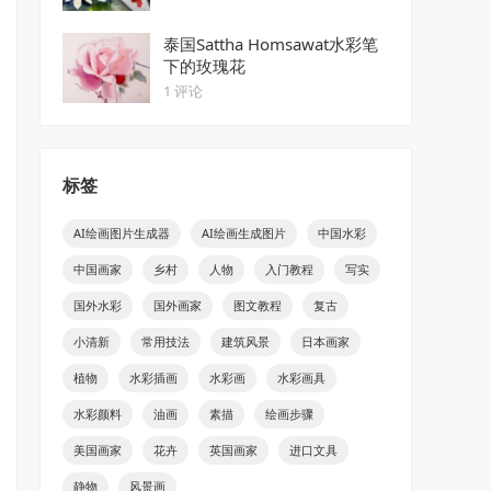
泰国Sattha Homsawat水彩笔
下的玫瑰花
1 评论
标签
AI绘画图片生成器
AI绘画生成图片
中国水彩
中国画家
乡村
人物
入门教程
写实
国外水彩
国外画家
图文教程
复古
小清新
常用技法
建筑风景
日本画家
植物
水彩插画
水彩画
水彩画具
水彩颜料
油画
素描
绘画步骤
美国画家
花卉
英国画家
进口文具
静物
风景画