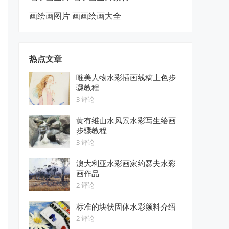
画绘画图片 画画绘画大全
热点文章
唯美人物水彩插画线稿上色步
骤教程
3 评论
黄有维山水风景水彩写生绘画
步骤教程
3 评论
澳大利亚水彩画家约瑟夫水彩
画作品
2 评论
标准的块状固体水彩颜料介绍
2 评论