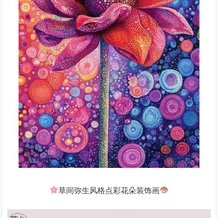
草间弥生风格点彩花朵装饰画