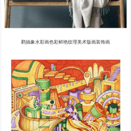
鹳抽象水彩画色彩鲜艳纹理美术版画装饰画