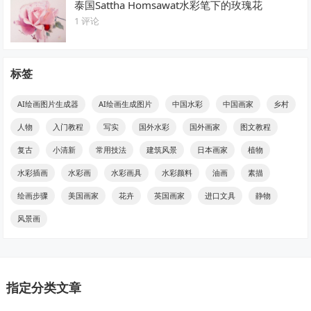
泰国Sattha Homsawat水彩笔下的玫瑰花
1 评论
标签
AI绘画图片生成器
AI绘画生成图片
中国水彩
中国画家
乡村
人物
入门教程
写实
国外水彩
国外画家
图文教程
复古
小清新
常用技法
建筑风景
日本画家
植物
水彩插画
水彩画
水彩画具
水彩颜料
油画
素描
绘画步骤
美国画家
花卉
英国画家
进口文具
静物
风景画
指定分类文章