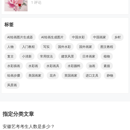
1 评论
标签
AI绘画图片生成器
AI绘画生成图片
中国水彩
中国画家
乡村
人物
入门教程
写实
国外水彩
国外画家
图文教程
复古
小清新
常用技法
建筑风景
日本画家
植物
水彩插画
水彩画
水彩画具
水彩颜料
油画
素描
绘画步骤
美国画家
花卉
英国画家
进口文具
静物
风景画
指定分类文章
安徽艺考考生人数是多少？