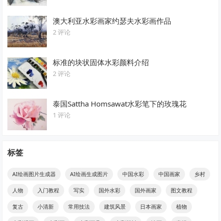
澳大利亚水彩画家约瑟夫水彩画作品
2 评论
标准的块状固体水彩颜料介绍
2 评论
泰国Sattha Homsawat水彩笔下的玫瑰花
1 评论
标签
AI绘画图片生成器
AI绘画生成图片
中国水彩
中国画家
乡村
人物
入门教程
写实
国外水彩
国外画家
图文教程
复古
小清新
常用技法
建筑风景
日本画家
植物