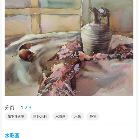
分页：
1
2
3
俄罗斯画家
国外水彩
水彩画
水果
静物
水彩画