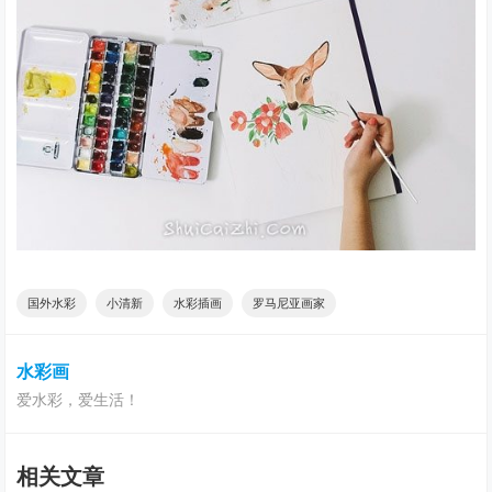
国外水彩
小清新
水彩插画
罗马尼亚画家
水彩画
爱水彩，爱生活！
相关文章