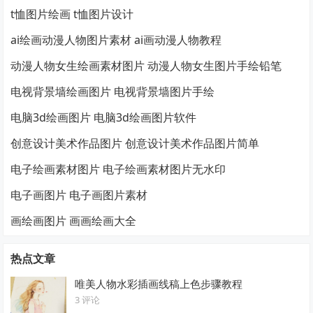
t恤图片绘画 t恤图片设计
ai绘画动漫人物图片素材 ai画动漫人物教程
动漫人物女生绘画素材图片 动漫人物女生图片手绘铅笔
电视背景墙绘画图片 电视背景墙图片手绘
电脑3d绘画图片 电脑3d绘画图片软件
创意设计美术作品图片 创意设计美术作品图片简单
电子绘画素材图片 电子绘画素材图片无水印
电子画图片 电子画图片素材
画绘画图片 画画绘画大全
热点文章
唯美人物水彩插画线稿上色步骤教程
3 评论