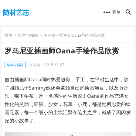
随材艺志
菜单
首页
绘本与插画
罗马尼亚插画师Oana手绘作品欣赏
罗马尼亚插画师Oana手绘作品欣赏
水彩画
·
2015-11-07
绘本与插画
自由插画师Oana同时热爱摄影，手工，在平时生活中，除
了照顾儿子Sammy她还会兼顾自己的绘画项目，以及听音
乐，喝下午茶，是一名感性的生活家！Oana的作品充满女
性化的灵动与细腻，少女，花草，小鹿，都是她所忠爱的绘
画元素，每一个细小的尘埃汇聚在笔尖之后，就成了闪闪发
光的小故事了。