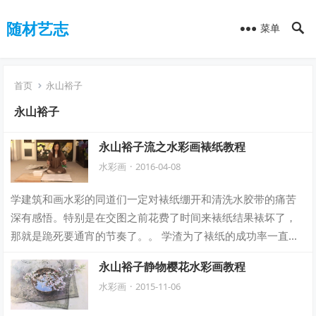
随材艺志
菜单
首页
永山裕子
永山裕子
永山裕子流之水彩画裱纸教程
水彩画
·
2016-04-08
学建筑和画水彩的同道们一定对裱纸绷开和清洗水胶带的痛苦
深有感悟。特别是在交图之前花费了时间来裱纸结果裱坏了，
那就是跪死要通宵的节奏了。。 学渣为了裱纸的成功率一直在
寻找进口水胶带。因为国产水胶带的成功…
永山裕子静物樱花水彩画教程
水彩画
·
2015-11-06