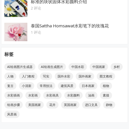
标准的块状固体水彩颜料介绍
2 评论
泰国Sattha Homsawat水彩笔下的玫瑰花
1 评论
标签
AI绘画图片生成器
AI绘画生成图片
中国水彩
中国画家
乡村
人物
入门教程
写实
国外水彩
国外画家
图文教程
复古
小清新
常用技法
建筑风景
日本画家
植物
水彩插画
水彩画
水彩画具
水彩颜料
油画
素描
绘画步骤
美国画家
花卉
英国画家
进口文具
静物
风景画