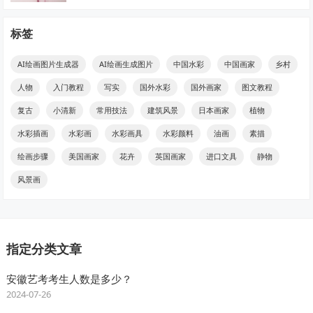
标签
AI绘画图片生成器
AI绘画生成图片
中国水彩
中国画家
乡村
人物
入门教程
写实
国外水彩
国外画家
图文教程
复古
小清新
常用技法
建筑风景
日本画家
植物
水彩插画
水彩画
水彩画具
水彩颜料
油画
素描
绘画步骤
美国画家
花卉
英国画家
进口文具
静物
风景画
指定分类文章
安徽艺考考生人数是多少？
2024-07-26