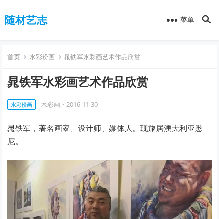
随材艺志
菜单
首页
水彩粉画
晁铁军水彩画艺术作品欣赏
晁铁军水彩画艺术作品欣赏
水彩画
·
2016-11-30
水彩粉画
晁铁军，著名画家、设计师、媒体人。现旅居澳大利亚悉
尼。