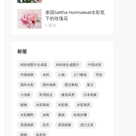
泰国Sattha Homsawat水彩笔
下的玫瑰花
1 评论
标签
AI绘画图片生成器
AI绘画生成图片
中国水彩
中国画家
乡村
人物
入门教程
写实
国外水彩
国外画家
图文教程
复古
小清新
常用技法
建筑风景
日本画家
植物
水彩插画
水彩画
水彩画具
水彩颜料
油画
素描
绘画步骤
美国画家
花卉
英国画家
进口文具
静物
风景画