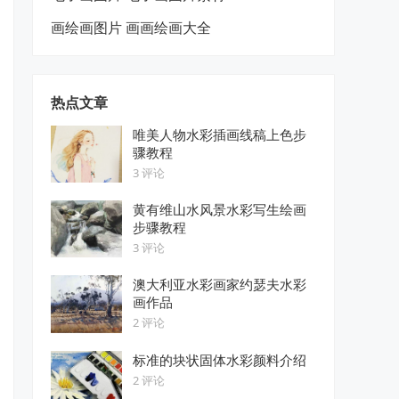
画绘画图片 画画绘画大全
热点文章
唯美人物水彩插画线稿上色步
骤教程
3 评论
黄有维山水风景水彩写生绘画
步骤教程
3 评论
澳大利亚水彩画家约瑟夫水彩
画作品
2 评论
标准的块状固体水彩颜料介绍
2 评论