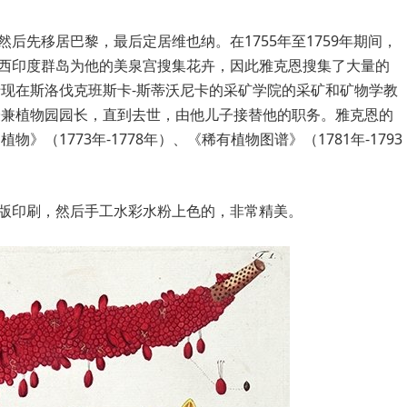
后先移居巴黎，最后定居维也纳。在1755年至1759年期间，
西印度群岛为他的美泉宫搜集花卉，因此雅克恩搜集了大量的
于现在斯洛伐克班斯卡-斯蒂沃尼卡的采矿学院的采矿和矿物学教
教授兼植物园园长，直到去世，由他儿子接替他的职务。雅克恩的
》（1773年-1778年）、《稀有植物图谱》（1781年-1793
版印刷，然后手工水彩水粉上色的，非常精美。