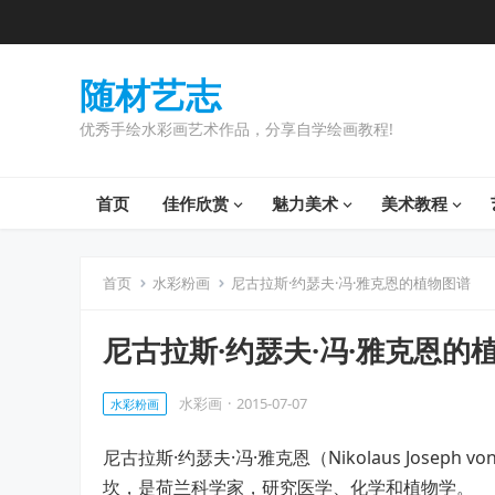
随材艺志
优秀手绘水彩画艺术作品，分享自学绘画教程!
首页
佳作欣赏
魅力美术
美术教程
首页
水彩粉画
尼古拉斯·约瑟夫·冯·雅克恩的植物图谱
尼古拉斯·约瑟夫·冯·雅克恩的
水彩画
·
2015-07-07
水彩粉画
尼古拉斯·约瑟夫·冯·雅克恩（Nikolaus Joseph v
坎，是荷兰科学家，研究医学、化学和植物学。