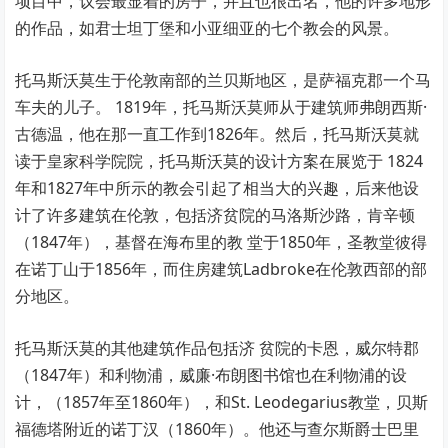
项目中，议会最显着的房子，并且也很出名，他的许多地形
的作品，如君士坦丁堡和小亚细亚的七个教会的风景。
托马斯沃莫生于伦敦南部的兰贝斯地区，是萨福克郡一个马
车夫的儿子。 1819年，托马斯沃莫师从于建筑师弗朗西斯·
古德温，他在那一直工作到1826年。然后，托马斯沃莫就
读于皇家科学院院，托马斯沃莫的设计方案在展览于 1824
年和1827年中所示的教会引起了相当大的兴趣，后来他设
计了许多建筑在伦敦，包括济贫院的马洛斯沙路，肯辛顿
（1847年），基督在海布里的教 堂于1850年，圣教堂彼得
在诺丁山于1856年，而住房建筑Ladbroke在伦敦西部的部
分地区。
托马斯沃莫的其他建筑作品包括济 贫院的卡恩，威尔特郡
（1847年）和利物浦，威廉·布朗图书馆也在利物浦的设
计，（1857年至1860年），和St. Leodegarius教堂，贝斯
福德塔附近的诺丁汉（1860年）。他还与查尔斯爵士巴里