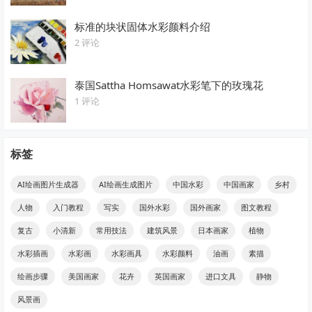
标准的块状固体水彩颜料介绍
2 评论
泰国Sattha Homsawat水彩笔下的玫瑰花
1 评论
标签
AI绘画图片生成器
AI绘画生成图片
中国水彩
中国画家
乡村
人物
入门教程
写实
国外水彩
国外画家
图文教程
复古
小清新
常用技法
建筑风景
日本画家
植物
水彩插画
水彩画
水彩画具
水彩颜料
油画
素描
绘画步骤
美国画家
花卉
英国画家
进口文具
静物
风景画