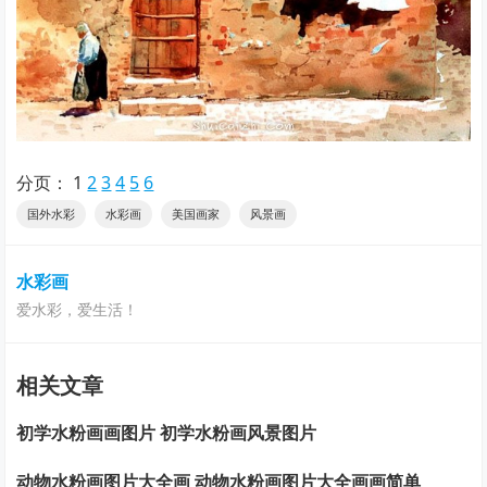
分页：
1
2
3
4
5
6
国外水彩
水彩画
美国画家
风景画
水彩画
爱水彩，爱生活！
相关文章
初学水粉画画图片 初学水粉画风景图片
动物水粉画图片大全画 动物水粉画图片大全画画简单