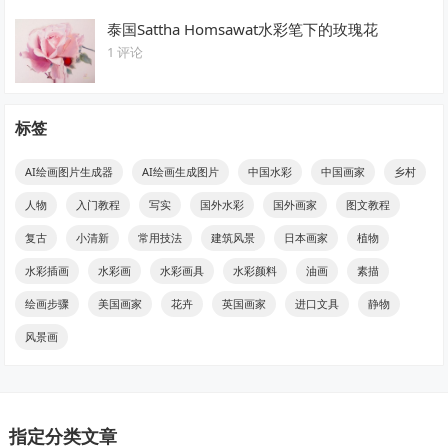
泰国Sattha Homsawat水彩笔下的玫瑰花
1 评论
标签
AI绘画图片生成器
AI绘画生成图片
中国水彩
中国画家
乡村
人物
入门教程
写实
国外水彩
国外画家
图文教程
复古
小清新
常用技法
建筑风景
日本画家
植物
水彩插画
水彩画
水彩画具
水彩颜料
油画
素描
绘画步骤
美国画家
花卉
英国画家
进口文具
静物
风景画
指定分类文章