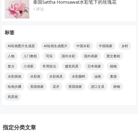
泰国Sattha Homsawat水彩笔下的玫瑰花
1 评论
标签
AI绘画图片生成器
AI绘画生成图片
中国水彩
中国画家
乡村
人物
入门教程
写实
国外水彩
国外画家
图文教程
复古
小清新
常用技法
建筑风景
日本画家
植物
水彩插画
水彩画
水彩画具
水彩颜料
油画
素描
绘画步骤
美国画家
花卉
英国画家
进口文具
静物
风景画
指定分类文章