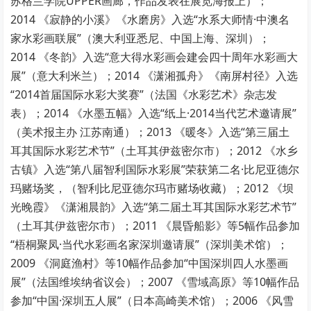
苏格兰学院UPPER画廊，作品发表在展览海报上）；
2014 《寂静的小溪》《水磨房》入选“水系大师情·中澳名
家水彩画联展”（澳大利亚悉尼、中国上海、深圳）；
2014 《冬韵》入选“意大得水彩画会建会四十周年水彩画大
展”（意大利米兰）；2014 《潇湘孤舟》《南屏村径》入选
“2014首届国际水彩大奖赛”（法国《水彩艺术》杂志发
表）；2014 《水墨五幅》入选“纸上·2014当代艺术邀请展”
（美术报主办 江苏南通）；2013 《暖冬》入选“第三届土
耳其国际水彩艺术节”（土耳其伊兹密尔市）；2012 《水乡
古镇》入选“第八届智利国际水彩展”荣获第二名·比尼亚德尔
玛赌场奖，（智利比尼亚德尔玛市赌场收藏）；2012 《坝
光晚霞》《潇湘晨韵》入选“第二届土耳其国际水彩艺术节”
（土耳其伊兹密尔市）；2011 《晨昏船影》等5幅作品参加
“梧桐聚凤·当代水彩画名家深圳邀请展”（深圳美术馆）；
2009 《洞庭渔村》等10幅作品参加“中国深圳四人水墨画
展”（法国维埃纳省议会）；2007 《雪域高原》等10幅作品
参加“中国·深圳五人展”（日本高崎美术馆）；2006 《风雪