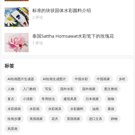
标准的块状固体水彩颜料介绍
2 评论
泰国Sattha Homsawat水彩笔下的玫瑰花
1 评论
标签
AI绘画图片生成器
AI绘画生成图片
中国水彩
中国画家
乡村
人物
入门教程
写实
国外水彩
国外画家
图文教程
复古
小清新
常用技法
建筑风景
日本画家
植物
水彩插画
水彩画
水彩画具
水彩颜料
油画
素描
绘画步骤
美国画家
花卉
英国画家
进口文具
静物
风景画