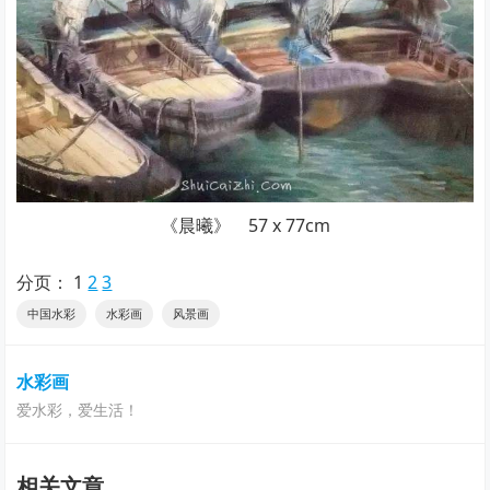
《晨曦》 57 x 77cm
分页：
1
2
3
中国水彩
水彩画
风景画
水彩画
爱水彩，爱生活！
相关文章