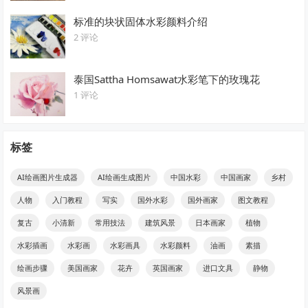
标准的块状固体水彩颜料介绍
2 评论
泰国Sattha Homsawat水彩笔下的玫瑰花
1 评论
标签
AI绘画图片生成器
AI绘画生成图片
中国水彩
中国画家
乡村
人物
入门教程
写实
国外水彩
国外画家
图文教程
复古
小清新
常用技法
建筑风景
日本画家
植物
水彩插画
水彩画
水彩画具
水彩颜料
油画
素描
绘画步骤
美国画家
花卉
英国画家
进口文具
静物
风景画