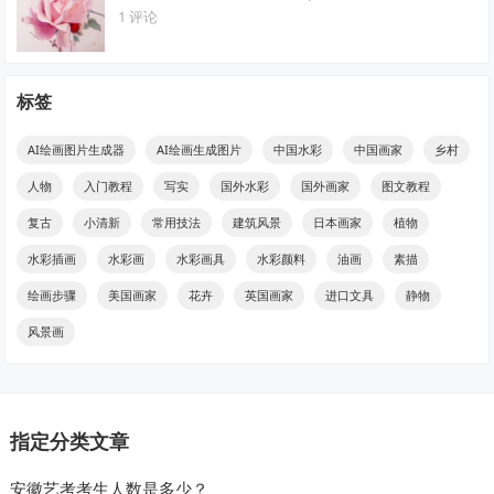
1 评论
标签
AI绘画图片生成器
AI绘画生成图片
中国水彩
中国画家
乡村
人物
入门教程
写实
国外水彩
国外画家
图文教程
复古
小清新
常用技法
建筑风景
日本画家
植物
水彩插画
水彩画
水彩画具
水彩颜料
油画
素描
绘画步骤
美国画家
花卉
英国画家
进口文具
静物
风景画
指定分类文章
安徽艺考考生人数是多少？