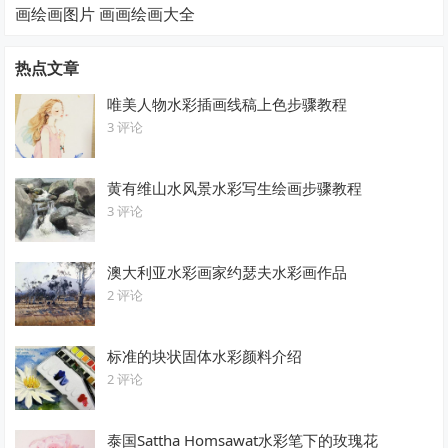
画绘画图片 画画绘画大全
热点文章
唯美人物水彩插画线稿上色步骤教程
3 评论
黄有维山水风景水彩写生绘画步骤教程
3 评论
澳大利亚水彩画家约瑟夫水彩画作品
2 评论
标准的块状固体水彩颜料介绍
2 评论
泰国Sattha Homsawat水彩笔下的玫瑰花