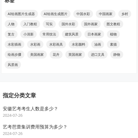
标签
AI绘画图片生成器
AI绘画生成图片
中国水彩
中国画家
乡村
人物
入门教程
写实
国外水彩
国外画家
图文教程
复古
小清新
常用技法
建筑风景
日本画家
植物
水彩插画
水彩画
水彩画具
水彩颜料
油画
素描
绘画步骤
美国画家
花卉
英国画家
进口文具
静物
风景画
指定分类文章
安徽艺考考生人数是多少？
2024-07-26
艺考芭蕾集训费用预算为多少？
2024-07-26