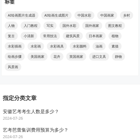
标签
AI绘画图片生成器
AI绘画生成图片
中国水彩
中国画家
乡村
人物
入门教程
写实
国外水彩
国外画家
图文教程
复古
小清新
常用技法
建筑风景
日本画家
植物
水彩插画
水彩画
水彩画具
水彩颜料
油画
素描
绘画步骤
美国画家
花卉
英国画家
进口文具
静物
风景画
指定分类文章
安徽艺考考生人数是多少？
2024-07-26
艺考芭蕾集训费用预算为多少？
2024-07-26