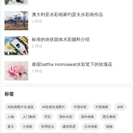
澳大利亚水彩画家约瑟夫水彩画作品
2 评论
标准的块状固体水彩颜料介绍
2 评论
泰国Sattha Homsawat水彩笔下的玫瑰花
1 评论
标签
AI绘画图片生成器
AI绘画生成图片
中国水彩
中国画家
乡村
人物
入门教程
写实
国外水彩
国外画家
图文教程
复古
小清新
常用技法
建筑风景
日本画家
植物